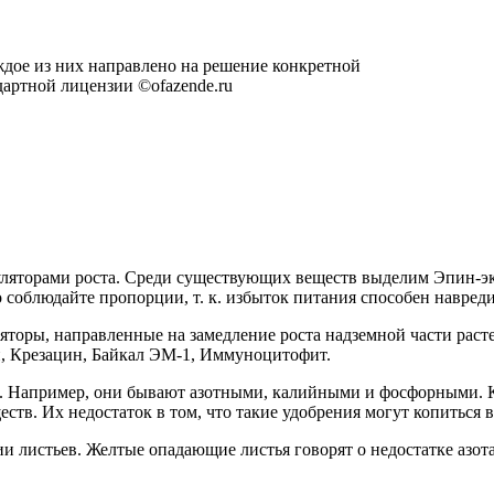
ждое из них направлено на решение конкретной
дартной лицензии ©ofazende.ru
уляторами роста. Среди существующих веществ выделим Эпин-э
 соблюдайте пропорции, т. к. избыток питания способен навреди
торы, направленные на замедление роста надземной части расте
н, Крезацин, Байкал ЭМ-1, Иммуноцитофит.
. Например, они бывают азотными, калийными и фосфорными. К
тв. Их недостаток в том, что такие удобрения могут копиться в
листьев. Желтые опадающие листья говорят о недостатке азота