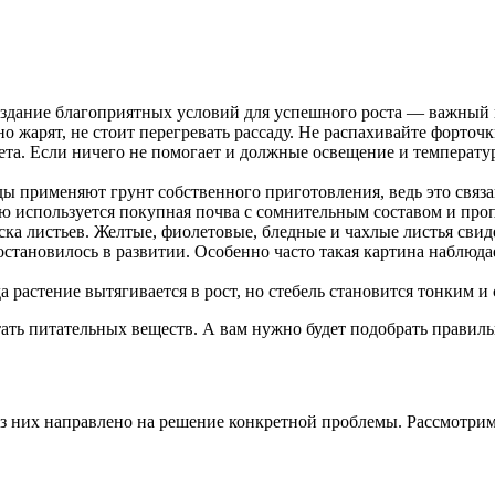
здание благоприятных условий для успешного роста — важный 
 жарят, не стоит перегревать рассаду. Не распахивайте форточк
ета. Если ничего не помогает и должные освещение и температур
ды применяют грунт собственного приготовления, ведь это связ
ую используется покупная почва с сомнительным составом и про
ска листьев. Желтые, фиолетовые, бледные и чахлые листья свиде
 остановилось в развитии. Особенно часто такая картина наблюд
 растение вытягивается в рост, но стебель становится тонким и 
тать питательных веществ. А вам нужно будет подобрать правиль
 них направлено на решение конкретной проблемы. Рассмотрим, 