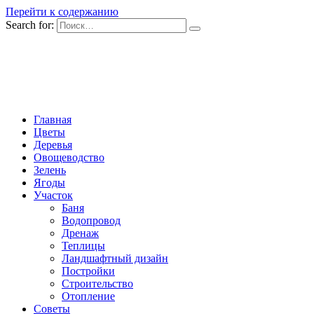
Перейти к содержанию
Search for:
Главная
Цветы
Деревья
Овощеводство
Зелень
Ягоды
Участок
Баня
Водопровод
Дренаж
Теплицы
Ландшафтный дизайн
Постройки
Строительство
Отопление
Советы