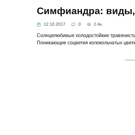
Симфиандра: виды
12.10.2017
0
2.4к.
Солнцелюбивые холодостойкие травя­нисты
Поникающие соцветия колокольчатых цвет­к