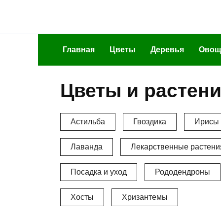
Перейти
к
содержанию
Главная
Цветы
Деревья
Овощ
Цветы и растен
Астильба
Гвоздика
Ирисы
Лаванда
Лекарственные растени
Посадка и уход
Рододендроны
Хосты
Хризантемы