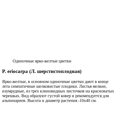
Одиночные ярко-желтые цветки
P. eriocarpa (Л. шерстистоплодная)
Ярко-желтые, в основном одиночные цветки дают в конце
лета симпатичные шелковистые плодики. Листья мелкие,
изумрудные, из трех клиновидных листочков на красноватых
черешках. Вид образуют густой ковер и рекомен­дуется для
альпинариев. Высота и диа­метр растения -10х40 см.