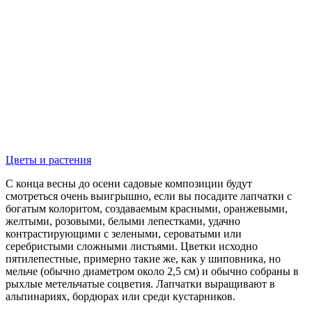
Цветы и растения
С конца весны до осени садовые ком­позиции будут
смотреться очень выиг­рышно, если вы посадите лапчатки с
богатым колоритом, создаваемым красными, оранжевыми,
желтыми, ро­зовыми, белыми лепестками, удачно
контрастирующими с зелеными, серо­ватыми или
серебристыми сложными листьями. Цветки исходно
пятилепест­ные, примерно такие же, как у шипов­ника, но
мельче (обычно диаметром около 2,5 см) и обычно собраны в
рых­лые метельчатые соцветия. Лапчатки выращивают в
альпинариях, бордю­рах или среди кустарников.