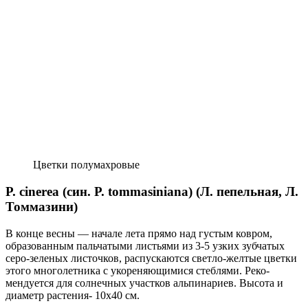
Цветки полумахровые
P. cinerea (син. P. tommasiniana) (Л. пе­пельная, Л.
Томмазини)
В конце вес­ны — начале лета прямо над густым ковром,
образованным пальчатыми листьями из 3-5 узких зубчатых
серо-зеленых листочков, распускаются свет­ло-желтые цветки
этого многолетника с укореняющимися стеблями. Реко­
мендуется для солнечных участков альпинариев. Высота и
диаметр растения- 10х40 см.