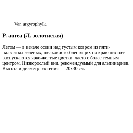
Var. argyrophylla
P. aurea (Л. золотистая)
Летом — в на­чале осени над густым ковром из пяти-
пальчатых зеленых, шелковисто-блес­тящих по краю листьев
распускаются ярко-желтые цветки, часто с более тем­ным
центром. Низкорослый вид, рекомендуемый для альпинариев.
Высота и диаметр растения — 20х30 см.