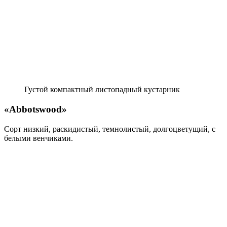
Густой компак­тный листопадный кустарник
«Abbotswood»
Сорт низкий, раски­дистый, темнолистый, долгоцветущий, с
белыми венчиками.