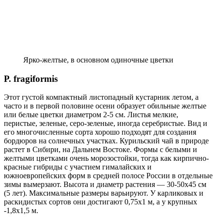
Ярко-желтые, в основном одиночные цветки
P. fragiformis
Этот густой компак­тный листопадный кустарник летом, а
часто и в первой половине осени об­разует обильные желтые
или белые цветки диаметром 2-5 см. Листья мел­кие,
перистые, зеленые, серо-зеленые, иногда серебристые. Вид и
его много­численные сорта хорошо подходят для создания
бордюров на солнечных участках. Курильский чай в природе
растет в Сибири, на Дальнем Востоке. Формы с белыми и
желтыми цветками очень морозостойки, тогда как кирпично-
красные гибриды с участием гима­лайских и
южноевропейских форм в средней полосе России в отдельные
зимы вымерзают. Высота и диаметр растения — 30-50х45 см
(5 лет). Максимальные размеры варьируют. У карликовых и
раскидистых сортов они достигают 0,75х1 м, а у крупных
-1,8х1,5 м.