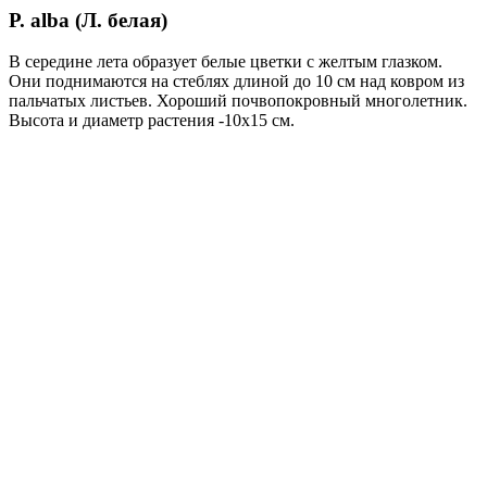
P. alba (Л. белая)
В середине лета обра­зует белые цветки с желтым глазком.
Они поднимаются на стеблях длиной до 10 см над ковром из
пальчатых лис­тьев. Хороший почвопокровный мно­голетник.
Высота и диаметр растения -10х15 см.