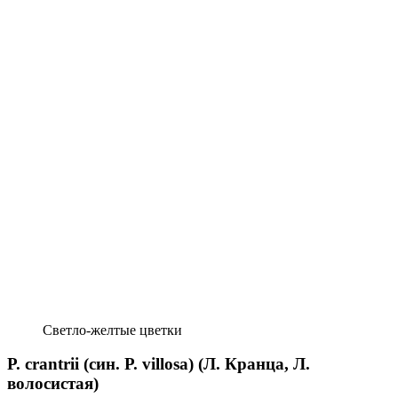
Свет­ло-желтые цветки
P. crantrii (син. P. villosa) (Л. Кранца, Л.
волосистая)