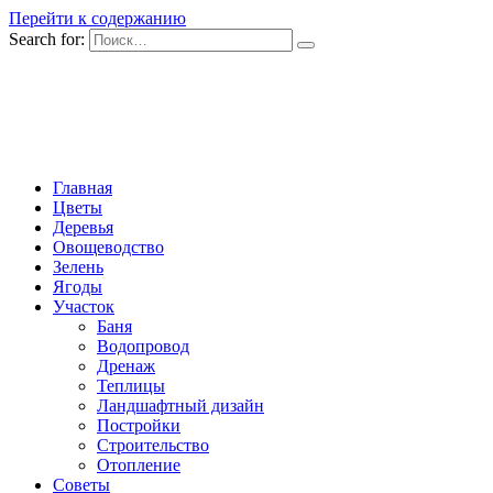
Перейти к содержанию
Search for:
Главная
Цветы
Деревья
Овощеводство
Зелень
Ягоды
Участок
Баня
Водопровод
Дренаж
Теплицы
Ландшафтный дизайн
Постройки
Строительство
Отопление
Советы