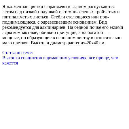
Ярко-желтые цветки с оранжевым глазком распускаются
летом над низкой подушкой из темно-зеленых тройчатых и
пятипальчатых листьев. Стебли стелющиеся или при­
поднимающиеся, с одревесневшим основанием. Вид
рекомендуется для аль­пинариев. На бедной почве его экземп­
ляры компактные, обильно цветущие, а на богатой —
мощные, но образую­щие в основном листву в относитель­но
мало цветков. Высота и диаметр растения-20х40 см.
Статья по теме:
Выгонка гиацинтов в домашних условиях: все проще, чем
кажется