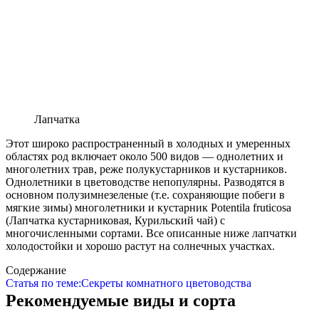
Лапчатка
Этот широко распространенный в холодных и умеренных
областях род включает около 500 видов — однолетних и
многолетних трав, реже полукустар­ников и кустарников.
Однолетники в цветоводстве непопулярны. Разводятся в
основном полузимнезеленые (т.е. со­храняющие побеги в
мягкие зимы) многолетники и кустарник Potentila fruticosa
(Лапчатка кустарниковая, Курильский чай) с
многочисленными сортами. Все описанные ниже лапчатки
холодостойки и хорошо растут на сол­нечных участках.
Содержание
Статья по теме:
Секреты комнатного цветоводства
Рекомендуемые виды и сорта