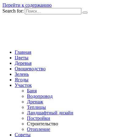
Перейти к содержанию
Search for:
Главная
Цветы
Деревья
Овощеводство
Зелень
Ягоды
Участок
Баня
Водопровод
Дренаж
Теплицы
Ландшафтный дизайн
Постройки
Строительство
Отопление
Советы