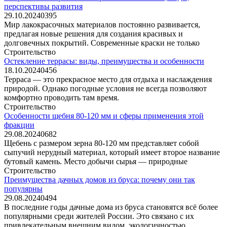
перспективы развития
29.10.2024
0
395
Мир лакокрасочных материалов постоянно развивается,
предлагая новые решения для создания красивых и
долговечных покрытий. Современные краски не только
Строительство
Остекление террасы: виды, преимущества и особенности
18.10.2024
0
456
Терраса — это прекрасное место для отдыха и наслаждения
природой. Однако погодные условия не всегда позволяют
комфортно проводить там время.
Строительство
Особенности щебня 80-120 мм и сферы применения этой
фракции
29.08.2024
0
682
Щебень с размером зерна 80-120 мм представляет собой
сыпучий нерудный материал, который имеет второе название
бутовый камень. Место добычи сырья — природные
Строительство
Преимущества дачных домов из бруса: почему они так
популярны
29.08.2024
0
494
В последние годы дачные дома из бруса становятся всё более
популярными среди жителей России. Это связано с их
привлекательным внешним видом, экологичностью