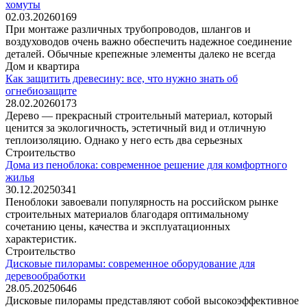
хомуты
02.03.2026
0
169
При монтаже различных трубопроводов, шлангов и
воздуховодов очень важно обеспечить надежное соединение
деталей. Обычные крепежные элементы далеко не всегда
Дом и квартира
Как защитить древесину: все, что нужно знать об
огнебиозащите
28.02.2026
0
173
Дерево — прекрасный строительный материал, который
ценится за экологичность, эстетичный вид и отличную
теплоизоляцию. Однако у него есть два серьезных
Строительство
Дома из пеноблока: современное решение для комфортного
жилья
30.12.2025
0
341
Пеноблоки завоевали популярность на российском рынке
строительных материалов благодаря оптимальному
сочетанию цены, качества и эксплуатационных
характеристик.
Строительство
Дисковые пилорамы: современное оборудование для
деревообработки
28.05.2025
0
646
Дисковые пилорамы представляют собой высокоэффективное