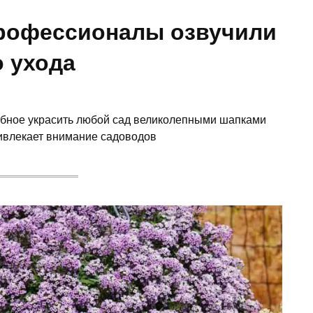
профессионалы озвучили
 ухода
обное украсить любой сад великолепными шапками
ривлекает внимание садоводов