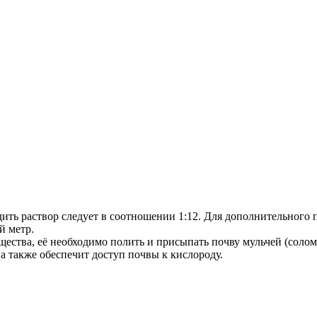
водить раствор следует в соотношении 1:12. Для дополнительног
й метр.
ещества, её необходимо полить и присыпать почву мульчей (соло
а также обеспечит доступ почвы к кислороду.