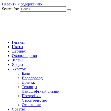
Перейти к содержанию
Search for:
Главная
Цветы
Деревья
Овощеводство
Зелень
Ягоды
Участок
Баня
Водопровод
Дренаж
Теплицы
Ландшафтный дизайн
Постройки
Строительство
Отопление
Советы