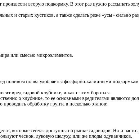
т произвести вторую подкормку. В этот раз нужно рассыпать зол
льных и старых кустиков, а также сделать реже «усы» сильно ра
емира или смесью микроэлементов.
еред поливом почва удобряется фосфорно-калийными подкормками
осит вред садовой клубнике, и как с этим бороться.
ственно о клубнике, то ее основными вредителями являются дол
о проводить обработку грунта в несколько этапов:
тв, которые сейчас доступны на рынке садоводов. Но и часто 
пользуют чеснок, луковую шелуху, или же плоды одуванчиков.