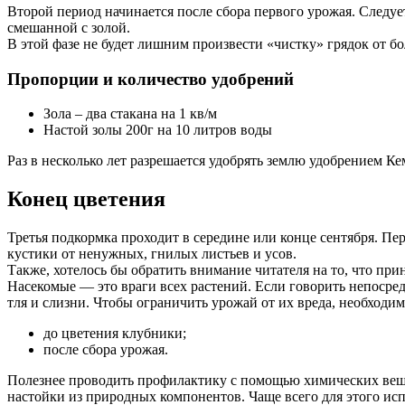
Второй период начинается после сбора первого урожая. Следуе
смешанной с золой.
В этой фазе не будет лишним произвести «чистку» грядок от бо
Пропорции и количество удобрений
Зола – два стакана на 1 кв/м
Настой золы 200г на 10 литров воды
Раз в несколько лет разрешается удобрять землю удобрением К
Конец цветения
Третья подкормка проходит в середине или конце сентября. П
кустики от ненужных, гнилых листьев и усов.
Также, хотелось бы обратить внимание читателя на то, что прин
Насекомые — это враги всех растений. Если говорить непосред
тля и слизни. Чтобы ограничить урожай от их вреда, необходим
до цветения клубники;
после сбора урожая.
Полезнее проводить профилактику с помощью химических вещес
настойки из природных компонентов. Чаще всего для этого ис