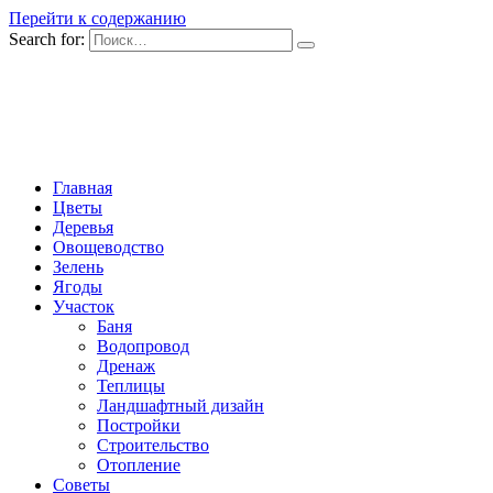
Перейти к содержанию
Search for:
Главная
Цветы
Деревья
Овощеводство
Зелень
Ягоды
Участок
Баня
Водопровод
Дренаж
Теплицы
Ландшафтный дизайн
Постройки
Строительство
Отопление
Советы