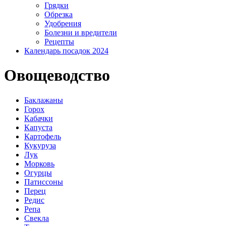
Грядки
Обрезка
Удобрения
Болезни и вредители
Рецепты
Календарь посадок 2024
Овощеводство
Баклажаны
Горох
Кабачки
Капуста
Картофель
Кукуруза
Лук
Морковь
Огурцы
Патиссоны
Перец
Редис
Репа
Свекла