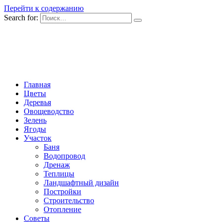
Перейти к содержанию
Search for:
Главная
Цветы
Деревья
Овощеводство
Зелень
Ягоды
Участок
Баня
Водопровод
Дренаж
Теплицы
Ландшафтный дизайн
Постройки
Строительство
Отопление
Советы